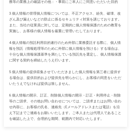
務等の業務上の確認その他：・事前にご本人にご同意いただいた目的
3.個人情報の管理個人情報については、不正アクセス、紛失、破壊、改
ざん及び漏えいなどの防止に係るセキュリティ対策を講じております。
また、当社の従業員に対しては、定期的に個人情報保護のための教育を
実施し、お客様の個人情報を厳重に管理いたしております。
4.個人情報の預託利用目的遂行のため外部に業務委託する際に、個人情
報を預託（情報処理等のために外部に個人情報を預ける）する場合は、
十分な個人情報保護基準を満たしている預託先を選定し、個人情報保護
に関する契約を締結したうえ行います。
5.個人情報の提供収集させていただきました個人情報を第三者に提供す
る場合は、提供目的および提供先を明らかにし、お客様の同意をいただ
いたうえでなければ提供は致しません。
6.個人情報の開示、訂正、削除個人情報の開示・訂正・利用停止・削除
等のご請求、その他お問い合わせについては、ご請求またはお問い合わ
せ内容に、お客様の氏名、連絡先（Eメールアドレスまたは電話）を沿
え下記までご連絡をお願いいたします。ご本人または代理人であること
を確認した上で、合理的な期間、範囲内で対応いたします。