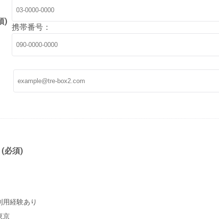
須)
携帯番号：
(必須)
利用経験あり
東京