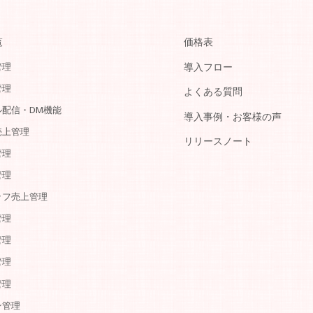
覧
価格表
管理
導入フロー
管理
よくある質問
ル配信・DM機能
導入事例・お客様の声
売上管理
リリースノート
管理
管理
ッフ売上管理
管理
管理
管理
管理
ン管理