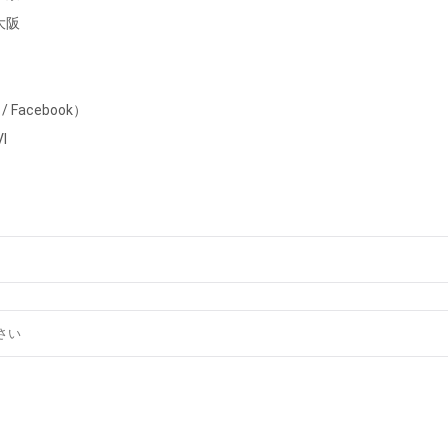
大阪
 / Facebook）
I