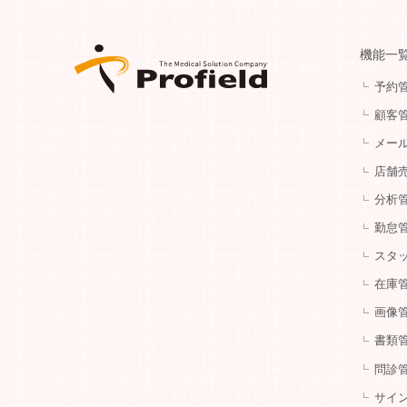
機能一
予約
顧客
メー
店舗
分析
勤怠
スタ
在庫
画像
書類
問診
サイ