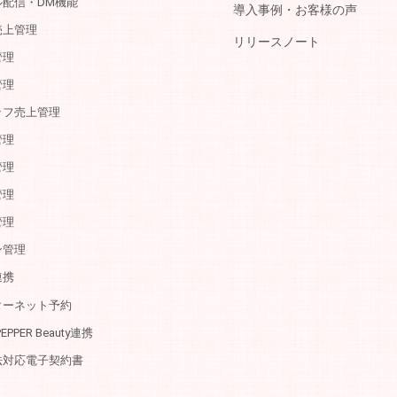
ル配信・DM機能
導入事例・お客様の声
売上管理
リリースノート
管理
管理
ッフ売上管理
管理
管理
管理
管理
ン管理
連携
ターネット予約
PEPPER Beauty連携
法対応電子契約書