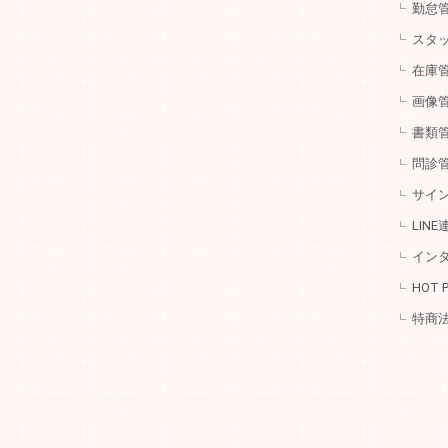
勤怠
スタ
在庫
画像
書類
問診
サイ
LINE
イン
HOT 
特商