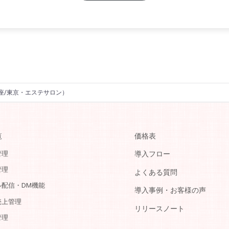
（銀座/東京・エステサロン）
覧
価格表
管理
導入フロー
管理
よくある質問
ル配信・DM機能
導入事例・お客様の声
売上管理
リリースノート
管理