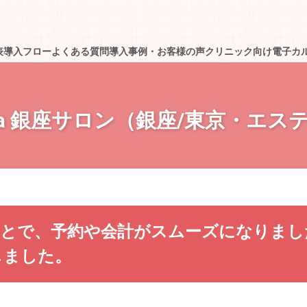
表
導入フロー
よくある質問
導入事例・お客様の声
クリニック向け電子カルテT
kura 銀座サロン（銀座/東京・エ
入したことで、予約や会計がスムーズになり
しました。